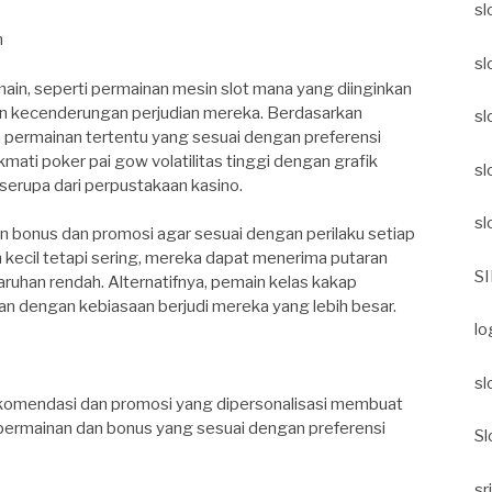
sl
n
sl
ain, seperti permainan mesin slot mana yang diinginkan
n kecenderungan perjudian mereka. Berdasarkan
sl
n permainan tertentu yang sesuai dengan preferensi
mati poker pai gow volatilitas tinggi dengan grafik
sl
erupa dari perpustakaan kasino.
sl
n bonus dan promosi agar sesuai dengan perilaku setiap
 kecil tetapi sering, mereka dapat menerima putaran
S
ruhan rendah. Alternatifnya, pemain kelas kakap
an dengan kebiasaan berjudi mereka yang lebih besar.
lo
sl
komendasi dan promosi yang dipersonalisasi membuat
permainan dan bonus yang sesuai dengan preferensi
Sl
sr