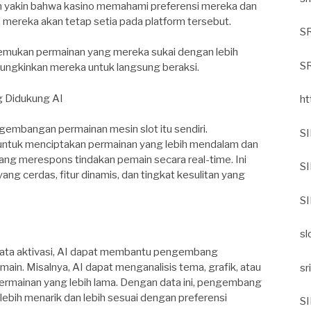
n yakin bahwa kasino memahami preferensi mereka dan
mereka akan tetap setia pada platform tersebut.
S
emukan permainan yang mereka sukai dengan lebih
S
gkinkan mereka untuk langsung beraksi.
 Didukung AI
ht
embangan permainan mesin slot itu sendiri.
S
tuk menciptakan permainan yang lebih mendalam dan
 merespons tindakan pemain secara real-time. Ini
S
g cerdas, fitur dinamis, dan tingkat kesulitan yang
S
sl
data aktivasi, AI dapat membantu pengembang
main. Misalnya, AI dapat menganalisis tema, grafik, atau
sr
ermainan yang lebih lama. Dengan data ini, pengembang
ebih menarik dan lebih sesuai dengan preferensi
S