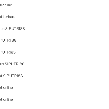
di online
ot terbaru
gen SIPUTRI88
IPUTRI 88
IPUTRI88
tus SIPUTRI88
ot SIPUTRI88
ot online
ot online