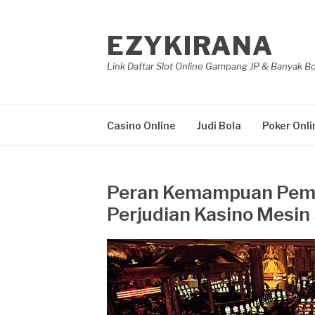
Lompat
ke
EZYKIRANA
konten
Link Daftar Slot Online Gampang JP & Banyak 
Casino Online
Judi Bola
Poker Onli
Peran Kemampuan Pemb
Perjudian Kasino Mesin 