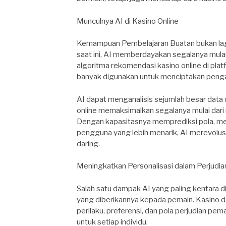
Munculnya AI di Kasino Online
Kemampuan Pembelajaran Buatan bukan lagi ko
saat ini, AI memberdayakan segalanya mulai d
algoritma rekomendasi kasino online di platf
banyak digunakan untuk menciptakan penga
AI dapat menganalisis sejumlah besar data
online memaksimalkan segalanya mulai dari
Dengan kapasitasnya memprediksi pola, m
pengguna yang lebih menarik, AI merevolus
daring.
Meningkatkan Personalisasi dalam Perjudia
Salah satu dampak AI yang paling kentara di
yang diberikannya kepada pemain. Kasino 
perilaku, preferensi, dan pola perjudian 
untuk setiap individu.