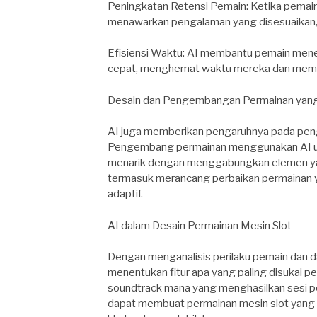
Peningkatan Retensi Pemain: Ketika pemai
menawarkan pengalaman yang disesuaikan, 
Efisiensi Waktu: AI membantu pemain men
cepat, menghemat waktu mereka dan memun
Desain dan Pengembangan Permainan yang
AI juga memberikan pengaruhnya pada peng
Pengembang permainan menggunakan AI un
menarik dengan menggabungkan elemen yang
termasuk merancang perbaikan permainan yan
adaptif.
AI dalam Desain Permainan Mesin Slot
Dengan menganalisis perilaku pemain dan 
menentukan fitur apa yang paling disukai pe
soundtrack mana yang menghasilkan sesi p
dapat membuat permainan mesin slot yang l