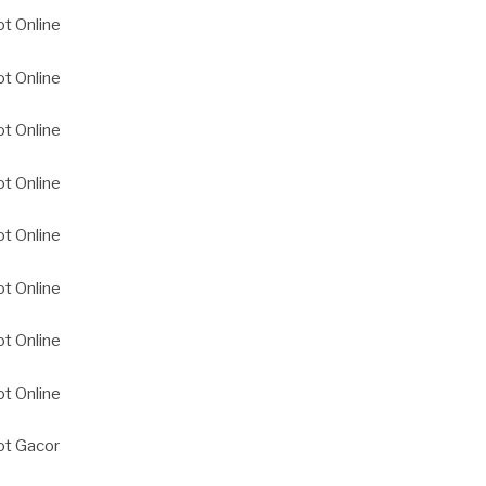
ot Online
ot Online
ot Online
ot Online
ot Online
ot Online
ot Online
ot Online
ot Gacor