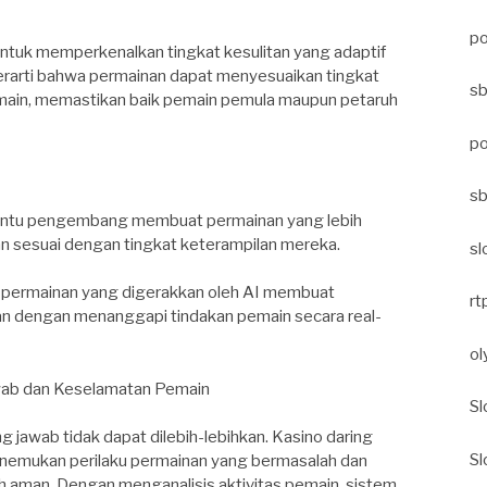
po
ntuk memperkenalkan tingkat kesulitan yang adaptif
berarti bahwa permainan dapat menyesuaikan tingkat
s
ain, memastikan baik pemain pemula maupun petaruh
po
s
antu pengembang membuat permainan yang lebih
 sesuai dengan tingkat keterampilan mereka.
sl
 permainan yang digerakkan oleh AI membuat
rt
an dengan menanggapi tindakan pemain secara real-
ol
wab dan Keselamatan Pemain
Sl
jawab tidak dapat dilebih-lebihkan. Kasino daring
Sl
emukan perilaku permainan yang bermasalah dan
h aman. Dengan menganalisis aktivitas pemain, sistem