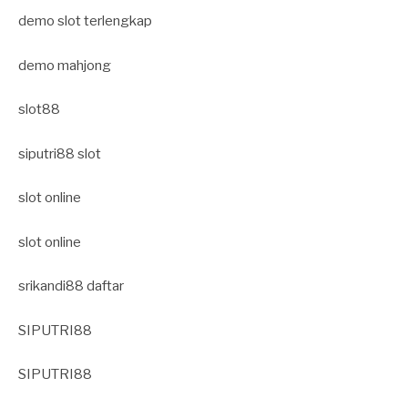
demo slot terlengkap
demo mahjong
slot88
siputri88 slot
slot online
slot online
srikandi88 daftar
SIPUTRI88
SIPUTRI88