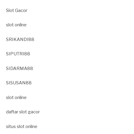
Slot Gacor
slot online
SRIKANDI88
SIPUTRI88
SIDARMA88
SISUSAN88
slot online
daftar slot gacor
situs slot online