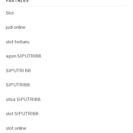
PARTNERS
Slot
judi online
slot terbaru
agen SIPUTRI88
SIPUTRI 88
SIPUTRI88
situs SIPUTRI88
slot SIPUTRI88
slot online