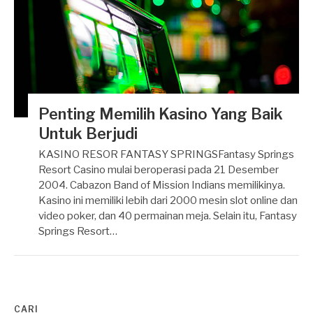
Penting Memilih Kasino Yang Baik
Untuk Berjudi
KASINO RESOR FANTASY SPRINGSFantasy Springs
Resort Casino mulai beroperasi pada 21 Desember
2004. Cabazon Band of Mission Indians memilikinya.
Kasino ini memiliki lebih dari 2000 mesin slot online dan
video poker, dan 40 permainan meja. Selain itu, Fantasy
Springs Resort…
CARI